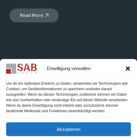
Read More
Einwilligung verwalten
Um dir ein optimales Erlebnis zu bieten, verwenden wir Technologien wie
Cookies, um Geräteinformationen zu speichern und/oder darauf
zuzugreifen. Wenn du diesen Technologien zustimmst, können wir Daten
Karriere
wie das Surfverhalten oder eindeutige IDs auf dieser Website verarbeiten.
Wenn du deine Einwilligung nicht erteilst oder zurückziehst, können
Impressum
bestimmte Merkmale und Funktionen beeinträchtigt werden.
Datenschutzerklärung
Akzeptieren
Cookie-Richtlinie (EU)