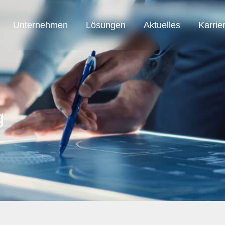
Unternehmen
Lösungen
Aktuelles
Karrie
SAB Austria
SAB Automation
SAB Smart Solution
g