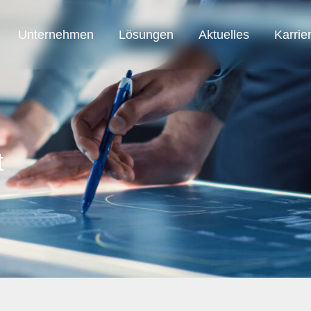
Unternehmen
Lösungen
Aktuelles
Karrie
SAB Austria
SAB Automation
SAB Smart Solution
t