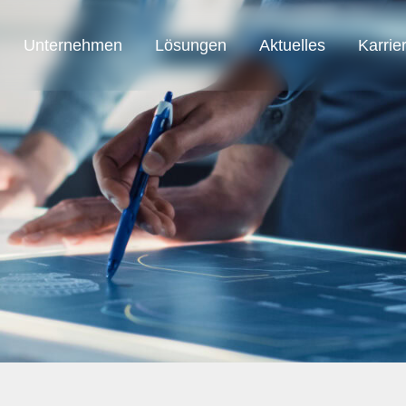
Unternehmen
Lösungen
Aktuelles
Karrie
SAB Austria
SAB Automation
SAB Smart Solution