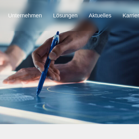
Unternehmen
Lösungen
Aktuelles
Karrie
SAB Austria
SAB Automation
SAB Smart Solution