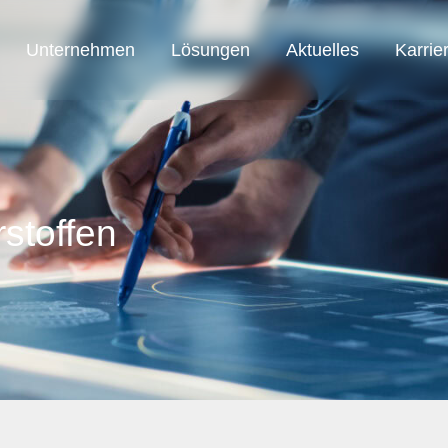
Unternehmen
Lösungen
Aktuelles
Karrie
SAB Austria
SAB Automation
SAB Smart Solution
stoffen