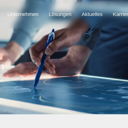
Unternehmen
Lösungen
Aktuelles
Karrie
SAB Austria
SAB Automation
SAB Smart Solution
n