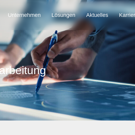
Unternehmen
Lösungen
Aktuelles
Karrie
SAB Austria
SAB Automation
SAB Smart Solution
rarbeitung