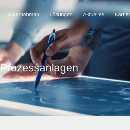
Unternehmen
Lösungen
Aktuelles
Karrie
SAB Austria
SAB Automation
SAB Smart Solution
 Prozessanlagen