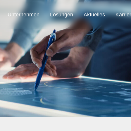
Unternehmen
Lösungen
Aktuelles
Karrie
SAB Austria
SAB Automation
SAB Smart Solution