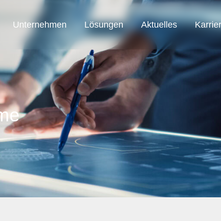
Unternehmen
Lösungen
Aktuelles
Karrie
SAB Austria
SAB Automation
SAB Smart Solution
eme