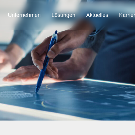
Unternehmen
Lösungen
Aktuelles
Karrie
SAB Austria
SAB Automation
SAB Smart Solution