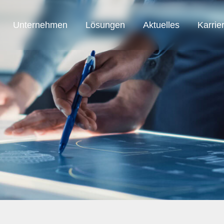
Unternehmen
Lösungen
Aktuelles
Karrie
SAB Austria
SAB Automation
SAB Smart Solution