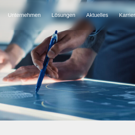
Unternehmen
Lösungen
Aktuelles
Karrie
SAB Austria
SAB Automation
SAB Smart Solution