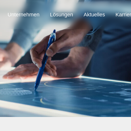
Unternehmen
Lösungen
Aktuelles
Karrie
SAB Austria
SAB Automation
SAB Smart Solution