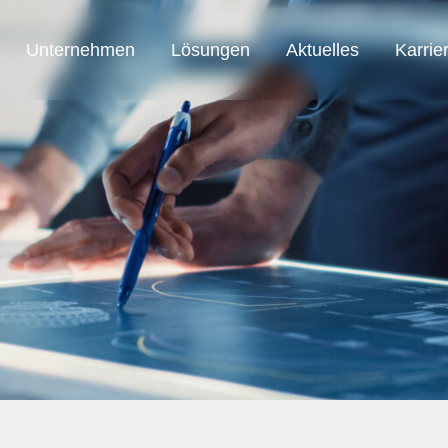
Unternehmen
Lösungen
Aktuelles
Karrie
SAB Austria
SAB Automation
SAB Smart Solution