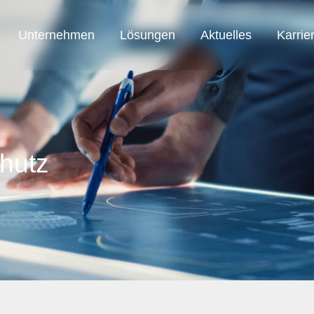
Unternehmen
Lösungen
Aktuelles
Karrie
SAB Austria
SAB Automation
SAB Smart Solution
hutz