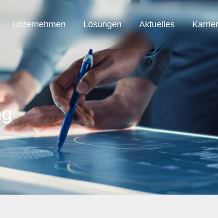
Unternehmen
Lösungen
Aktuelles
Karrie
SAB Austria
SAB Automation
SAB Smart Solution
ng